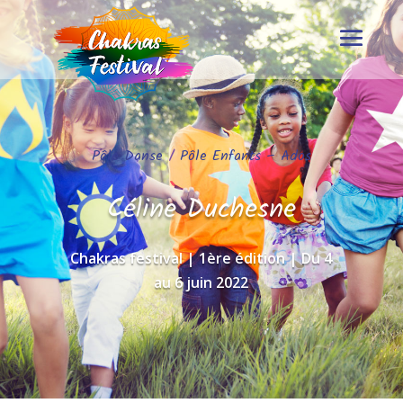
Pôle Danse
/
Pôle Enfants – Ados
Céline Duchesne
Chakras festival | 1ère édition | Du 4
au 6 juin 2022