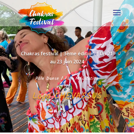
Chakras festival | 3ème édition | Du 21
au 23 juin 2024
Pôle Danse
/
Pôle Méditation
Laya CHEVASSUS