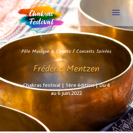
Pôle Musique & Chants
/
Concerts Soirées
Frédéric Mentzen
Chakras festival | 1ère édition | Du 4
au 6 juin 2022