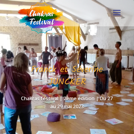
Pôle Danse
Franck et Séverine
JUNCKER
Chakras festival | 2ème édition | Du 27
au 29 mai 2023