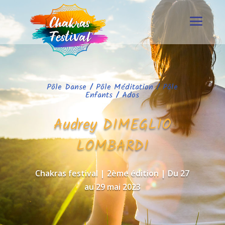
Pôle Danse
/
Pôle Méditation
/
Pôle
Enfants / Ados
Audrey DIMEGLIO
LOMBARDI
Chakras festival | 2ème édition | Du 27
au 29 mai 2023