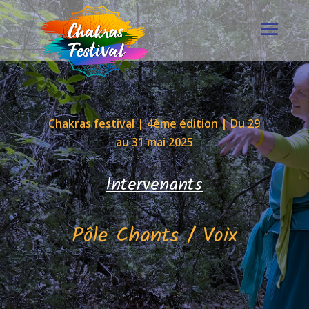
Chakras festival | 4ème édition | Du 29
au 31 mai 2025
Intervenants
Pôle Chants / Voix