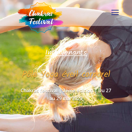
Intervenants
Pôle Yoga éveil corporel
Chakras festival | 2ème édition | Du 27
au 29 mai 2023