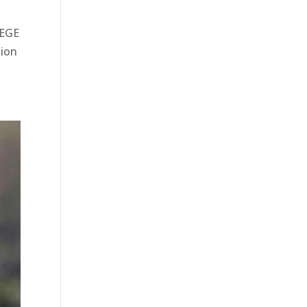
IEGE
sion